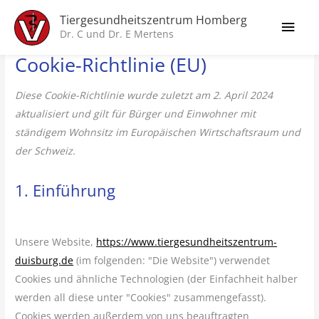
Zum
Consent
Consent
Consent
Vorlieben
Marketin
Hau
Tiergesundheitszentrum Homberg
Inhalt
to
to
to
Dr. C und Dr. E Mertens
springen
service
service
service
Cookie-Richtlinie (EU)
wordpress
google-
sonstiges
fonts
Diese Cookie-Richtlinie wurde zuletzt am 2. April 2024
aktualisiert und gilt für Bürger und Einwohner mit
ständigem Wohnsitz im Europäischen Wirtschaftsraum und
der Schweiz.
1. Einführung
Unsere Website,
https://www.tiergesundheitszentrum-
duisburg.de
(im folgenden: "Die Website") verwendet
Cookies und ähnliche Technologien (der Einfachheit halber
werden all diese unter "Cookies" zusammengefasst).
Cookies werden außerdem von uns beauftragten